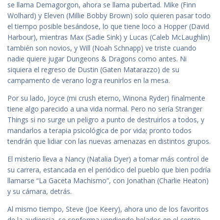
se llama Demagorgon, ahora se llama pubertad. Mike (Finn
Wolhard) y Eleven (Millie Bobby Brown) solo quieren pasar todo
el tiempo posible besándose, lo que tiene loco a Hopper (David
Harbour), mientras Max (Sadie Sink) y Lucas (Caleb McLaughlin)
también son novios, y Will (Noah Schnapp) ve triste cuando
nadie quiere jugar Dungeons & Dragons como antes. Ni
siquiera el regreso de Dustin (Gaten Matarazzo) de su
campamento de verano logra reunirlos en la mesa.
Por su lado, Joyce (mi crush eterno, Winona Ryder) finalmente
tiene algo parecido a una vida normal. Pero no sería Stranger
Things si no surge un peligro a punto de destruirlos a todos, y
mandarlos a terapia psicológica de por vida; pronto todos
tendrán que lidiar con las nuevas amenazas en distintos grupos.
El misterio lleva a Nancy (Natalia Dyer) a tomar más control de
su carrera, estancada en el periódico del pueblo que bien podría
llamarse “La Gaceta Machismo”, con Jonathan (Charlie Heaton)
y su cámara, detrás.
Al mismo tiempo, Steve (Joe Keery), ahora uno de los favoritos
de la audiencia, se conforma vendiendo helados en el centro