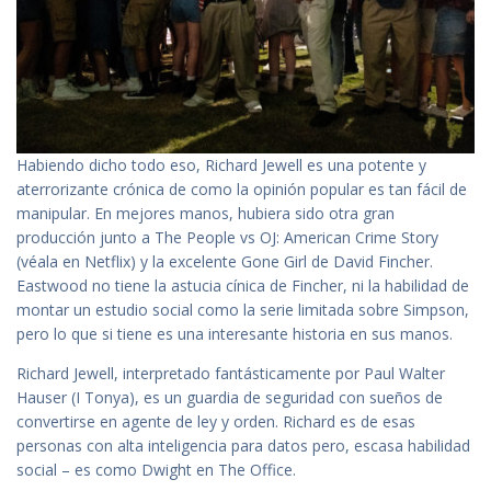
Habiendo dicho todo eso, Richard Jewell es una potente y
aterrorizante crónica de como la opinión popular es tan fácil de
manipular. En mejores manos, hubiera sido otra gran
producción junto a The People vs OJ: American Crime Story
(véala en Netflix) y la excelente Gone Girl de David Fincher.
Eastwood no tiene la astucia cínica de Fincher, ni la habilidad de
montar un estudio social como la serie limitada sobre Simpson,
pero lo que si tiene es una interesante historia en sus manos.
Richard Jewell, interpretado fantásticamente por Paul Walter
Hauser (I Tonya), es un guardia de seguridad con sueños de
convertirse en agente de ley y orden. Richard es de esas
personas con alta inteligencia para datos pero, escasa habilidad
social – es como Dwight en The Office.