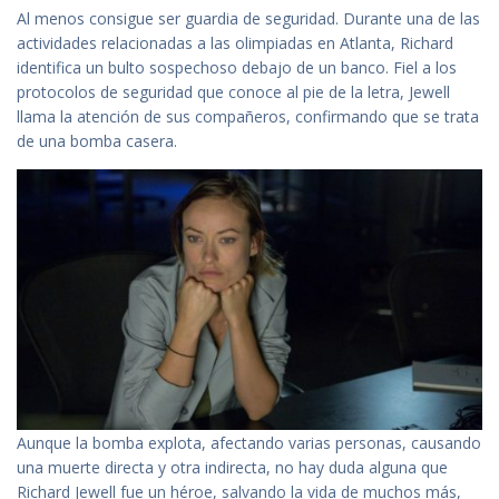
Al menos consigue ser guardia de seguridad. Durante una de las
actividades relacionadas a las olimpiadas en Atlanta, Richard
identifica un bulto sospechoso debajo de un banco. Fiel a los
protocolos de seguridad que conoce al pie de la letra, Jewell
llama la atención de sus compañeros, confirmando que se trata
de una bomba casera.
Aunque la bomba explota, afectando varias personas, causando
una muerte directa y otra indirecta, no hay duda alguna que
Richard Jewell fue un héroe, salvando la vida de muchos más,