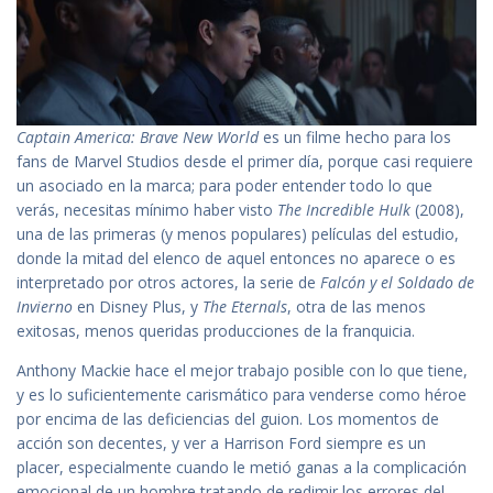
Captain America: Brave New World
es un filme hecho para los
fans de Marvel Studios desde el primer día, porque casi requiere
un asociado en la marca; para poder entender todo lo que
verás, necesitas mínimo haber visto
The Incredible Hulk
(2008),
una de las primeras (y menos populares) películas del estudio,
donde la mitad del elenco de aquel entonces no aparece o es
interpretado por otros actores, la serie de
Falcón y el Soldado de
Invierno
en Disney Plus, y
The Eternals
, otra de las menos
exitosas, menos queridas producciones de la franquicia.
Anthony Mackie hace el mejor trabajo posible con lo que tiene,
y es lo suficientemente carismático para venderse como héroe
por encima de las deficiencias del guion. Los momentos de
acción son decentes, y ver a Harrison Ford siempre es un
placer, especialmente cuando le metió ganas a la complicación
emocional de un hombre tratando de redimir los errores del