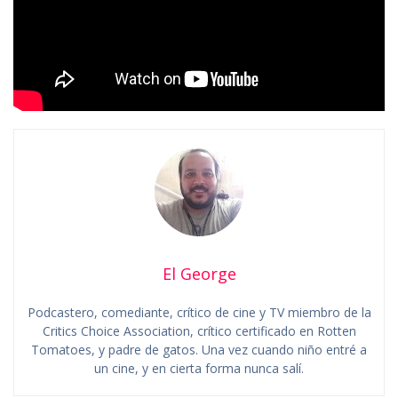
El George
Podcastero, comediante, crítico de cine y TV miembro de la
Critics Choice Association, crítico certificado en Rotten
Tomatoes, y padre de gatos. Una vez cuando niño entré a
un cine, y en cierta forma nunca salí.