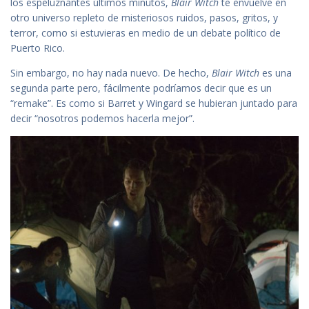
los espeluznantes últimos minutos,
Blair Witch
te envuelve en
otro universo repleto de misteriosos ruidos, pasos, gritos, y
terror, como si estuvieras en medio de un debate político de
Puerto Rico.
Sin embargo, no hay nada nuevo. De hecho,
Blair Witch
es una
segunda parte pero, fácilmente podríamos decir que es un
“remake”. Es como si Barret y Wingard se hubieran juntado para
decir “nosotros podemos hacerla mejor”.