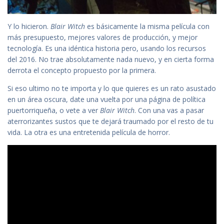
Y lo hicieron.
Blair Witch
es básicamente la misma película con
más presupuesto, mejores valores de producción, y mejor
tecnología. Es una idéntica historia pero, usando los recursos
del 2016. No trae absolutamente nada nuevo, y en cierta forma
derrota el concepto propuesto por la primera.
Si eso ultimo no te importa y lo que quieres es un rato asustado
en un área oscura, date una vuelta por una página de política
puertorriqueña, o vete a ver
Blair Witch
. Con una vas a pasar
aterrorizantes sustos que te dejará traumado por el resto de tu
vida. La otra es una entretenida película de horror.