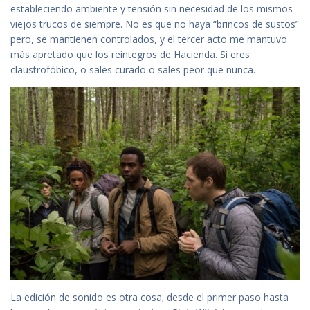
estableciendo ambiente y tensión sin necesidad de los mismos
viejos trucos de siempre. No es que no haya “brincos de sustos”
pero, se mantienen controlados, y el tercer acto me mantuvo
más apretado que los reintegros de Hacienda. Si eres
claustrofóbico, o sales curado o sales peor que nunca.
La edición de sonido es otra cosa; desde el primer paso hasta