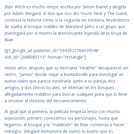
Blair Witch
es mucho mejor; escrita por Simon Barret y dirigida
por Adam Wingard, el dúo que nos dio You’re Next y The Guest,
continua la historia como si la segunda no existiera, llevándonos
de vuelta al bosque maldito de Maryland junto a un grupo que
investigará por sí mismo la aterrorizante leyenda de la Bruja de
Blair.
[g1_google_ad publisher_id=”5942022766039548″
slot_id=”2088085113″ format=”rectangle”]
Veinte años después que su hermana “Heather” desapareció sin
rastro, “James” decide viajar a Burkisttsville para investigar un
nuevo video que parece mostrarla. Junto a su pareja, dos
amigos, y dos chicos locales, se internan en los bosques
allegadamente malditos para buscar cualquier pista que lo lleve
a resolver el misterio del desvanecimiento.
Al igual que la primera, la película empieza lenta con mucha
exposición; primero conocemos los personajes, hasta que
llegamos al bosque y la “maldición” de Blair comienza a hacer
estragos. Wingard demuestra de nuevo lo bueno que es