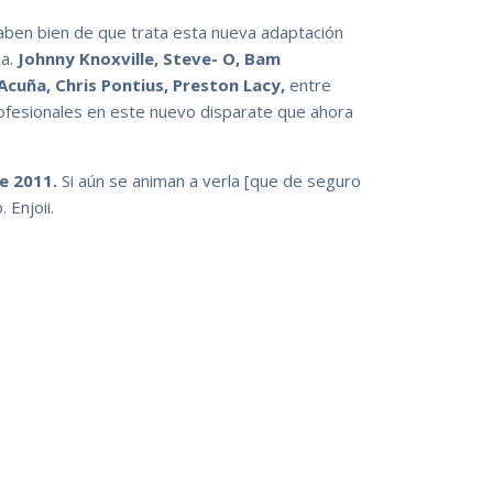
aben bien de que trata esta nueva adaptación
na.
Johnny Knoxville, Steve- O, Bam
cuña, Chris Pontius, Preston Lacy,
entre
ofesionales en este nuevo disparate que ahora
e 2011.
Si aún se animan a verla [que de seguro
 Enjoii.