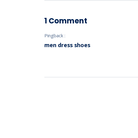
1 Comment
Pingback :
men dress shoes