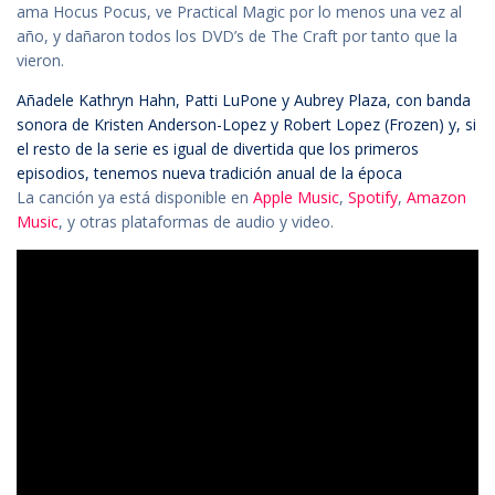
ama Hocus Pocus, ve Practical Magic por lo menos una vez al
año, y dañaron todos los DVD’s de The Craft por tanto que la
vieron.
Añadele Kathryn Hahn, Patti LuPone y Aubrey Plaza, con banda
sonora de Kristen Anderson-Lopez y Robert Lopez (Frozen) y, si
el resto de la serie es igual de divertida que los primeros
episodios, tenemos nueva tradición anual de la época
La canción ya está disponible en
Apple Music
,
Spotify
,
Amazon
Music
, y otras plataformas de audio y video.