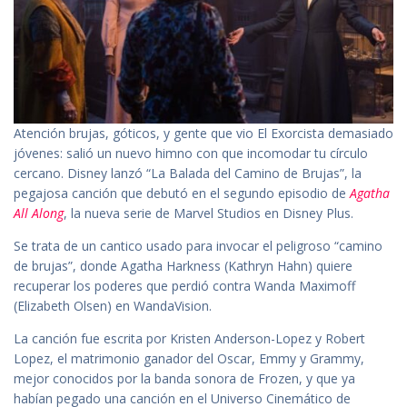
Atención brujas, góticos, y gente que vio El Exorcista demasiado
jóvenes: salió un nuevo himno con que incomodar tu círculo
cercano. Disney lanzó “La Balada del Camino de Brujas”, la
pegajosa canción que debutó en el segundo episodio de
Agatha
All Along
, la nueva serie de Marvel Studios en Disney Plus.
Se trata de un cantico usado para invocar el peligroso “camino
de brujas”, donde Agatha Harkness (Kathryn Hahn) quiere
recuperar los poderes que perdió contra Wanda Maximoff
(Elizabeth Olsen) en WandaVision.
La canción fue escrita por Kristen Anderson-Lopez y Robert
Lopez, el matrimonio ganador del Oscar, Emmy y Grammy,
mejor conocidos por la banda sonora de Frozen, y que ya
habían pegado una canción en el Universo Cinemático de