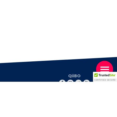
QiiBO
© 2026 QiiBO