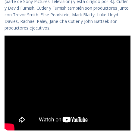
(parte de Sony Pictures Television) y está dirigido por R.J. Cutler
y David Furnish. Cutler y Furnish también son productores junto
con Trevor Smith. Elise Pearlstein, Mark Blatty, Luke Lloyd
Davies, Rachael Paley, Jane Cha Cutler y John Battsek son
productores ejecutivos.