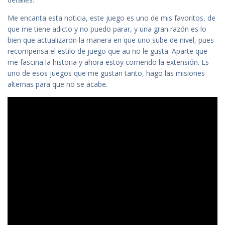
Me encanta esta noticia, este juego es uno de mis favoritos, de
que me tiene adicto y no puedo parar, y una gran razón es lo
bien que actualizaron la manera en que uno sube de nivel, pues
recompensa el estilo de juego que au no le gusta. Aparte que
me fascina la historia y ahora estoy corriendo la extensión. Es
uno de esos juegos que me gustan tanto, hago las misiones
alternas para que no se acabe.