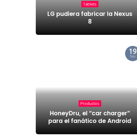
Tablets
LG pudiera fabricar la Nexus
8
19
Nov
Productos
HoneyDru, el “car charger”
para el fanático de Android