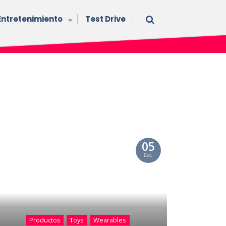
Entretenimiento
Test Drive
05
Dec
Productos
Toys
Wearables