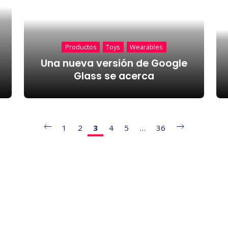
Productos
Toys
Wearables
Una nueva versión de Google
Glass se acerca
1
2
3
4
5
…
36