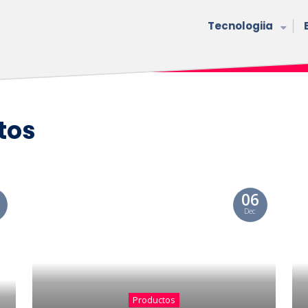
Tecnologiia
tos
06
Dec
Productos