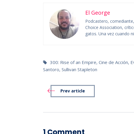
El George
Podcastero, comediante, c
Choice Association, crít
gatos. Una vez cuando niñ
300: Rise of an Empire
,
Cine de Acción
,
E
Santoro
,
Sullivan Stapleton
Prev article
1 Comment