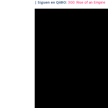
| Siguen en QiiBO:
300: Rise of an Empire