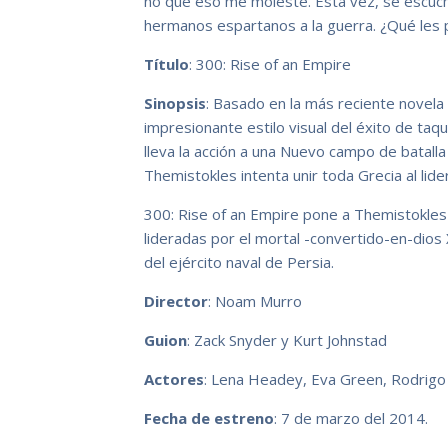
no que eso me moleste. Esta vez, se escucha
hermanos espartanos a la guerra. ¿Qué les pa
Título
: 300: Rise of an Empire
Sinopsis
: Basado en la más reciente novela 
impresionante estilo visual del éxito de taqu
lleva la acción a una Nuevo campo de batalla
Themistokles intenta unir toda Grecia al lid
300: Rise of an Empire pone a Themistokles 
lideradas por el mortal -convertido-en-dios
del ejército naval de Persia.
Director
: Noam Murro
Guion
: Zack Snyder y Kurt Johnstad
Actores
: Lena Headey, Eva Green, Rodrigo 
Fecha de estreno
: 7 de marzo del 2014.