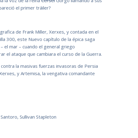
 la voz de la reina
Cersei
Gorgo llamando a sus
reció el primer tráiler?
grafica de Frank Miller, Xerxes, y contada en el
illa 300, este Nuevo capítulo de la épica saga
 – el mar – cuando el general griego
erar el ataque que cambiara el curso de la Guerra.
contra la masivas fuerzas invasoras de Persia
 Xerxes, y Artemisa, la vengativa comandante
Santoro, Sullivan Stapleton