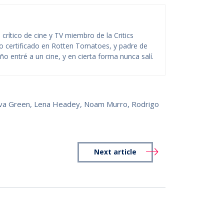
rítico de cine y TV miembro de la Critics
ico certificado en Rotten Tomatoes, y padre de
o entré a un cine, y en cierta forma nunca salí.
va Green
,
Lena Headey
,
Noam Murro
,
Rodrigo
Next article