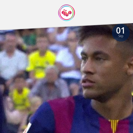
01
Sep