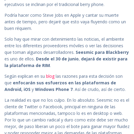
ejecutivos se inclinan por el tradicional berry phone.
Podría hacer como Steve Jobs en Apple y cantar su muerte
antes de tiempo, pero dejaré que esto vaya fluyendo como un
buen réquiem.
Solo hay que mirar con detenimiento las noticias, el ambiente
entre los diferentes proveedores móviles o ver las decisiones
que toman algunos desarrolladores.
Seesmic para Blackberry
es uno de ellos.
Desde el 30 de junio
,
dejará de existir para
la plataforma de RIM
.
Según explican en su
blog
las razones para esta decisión son
que
enfocarán sus esfuerzos en las plataformas de
Android, iOS
y
Windows Phone 7
. Así de crudo, así de cierto.
La realidad es que no los culpo. En lo absoluto. Seesmic no es el
cliente de Twitter o Facebook, principal en ninguna de las
plataformas mencionadas, tampoco lo es en desktop o web.
Por lo que un cambio radical y duro como este debe ser mucho
mejor, de paso liberan un poco el bote para ganar mayor fluidez
y poder responder mejor a las demandas de las plataformas