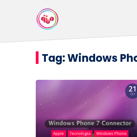
Tag:
Windows Pho
21
Oct
Apple
Tecnologiia
Windows Phone