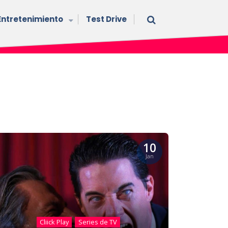
Entretenimiento
Test Drive
10
Jan
Cliick Play
Series de TV