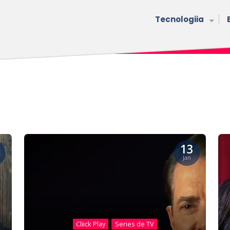
Tecnologiia
13
Jan
Cliick Play
Series de TV