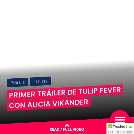
Trailers
Película
PRIMER TRÁILER DE TULIP FEVER
CON ALICIA VIKANDER
READ / FULL VIDEO