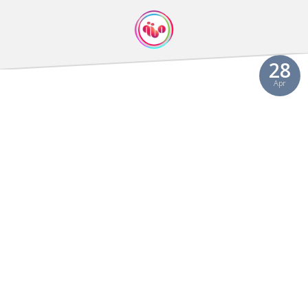
Video
28
Apr