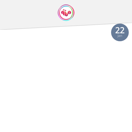
22
Jan