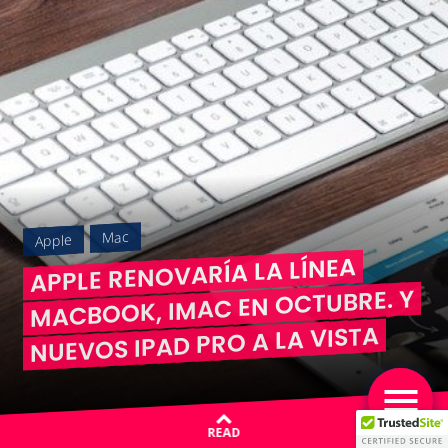
Mac
Apple
APPLE RENOVARÍA LA LÍNEA
MACBOOK, IMAC EN OCTUBRE. Y
NUEVOS IPAD PRO A LA VISTA
READ