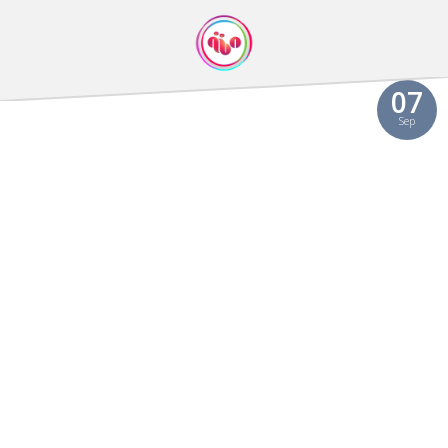
07
Sep