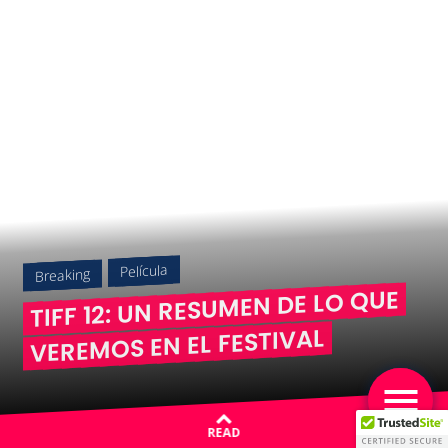
Película
Breaking
TIFF 12: UN RESUMEN DE LO QUE
VEREMOS EN EL FESTIVAL
READ