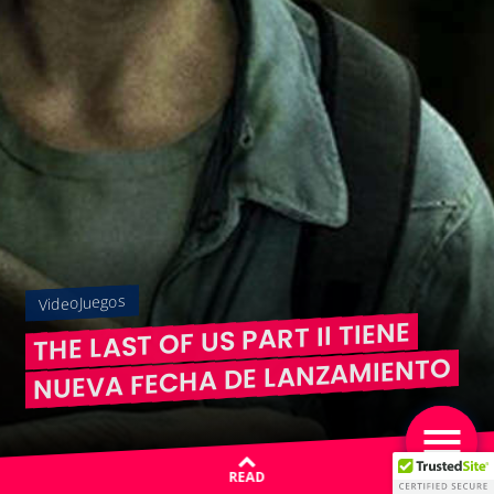
VideoJuegos
THE LAST OF US PART II TIENE
NUEVA FECHA DE LANZAMIENTO
READ