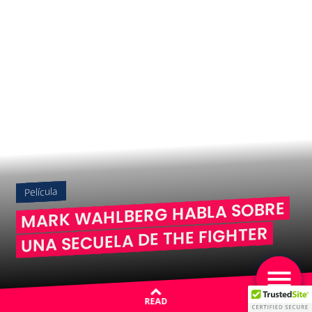
Película
MARK WAHLBERG HABLA SOBRE
UNA SECUELA DE THE FIGHTER
READ