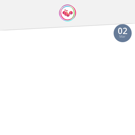
02
Mar