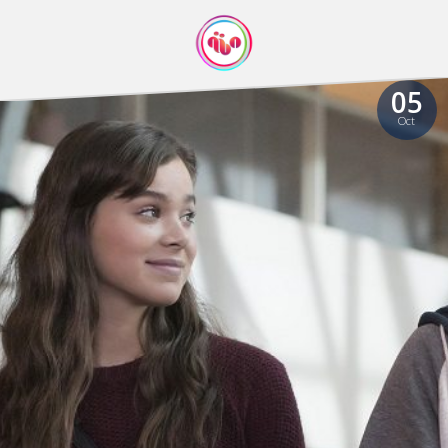
05
Oct