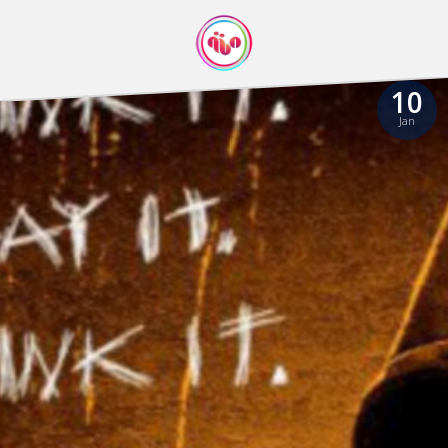
10
Jan