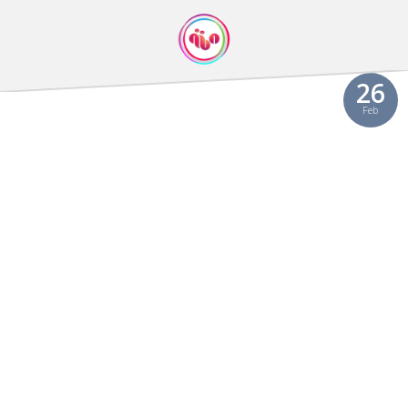
26
Feb