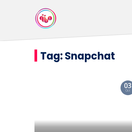
Tag:
Snapchat
03
Oct