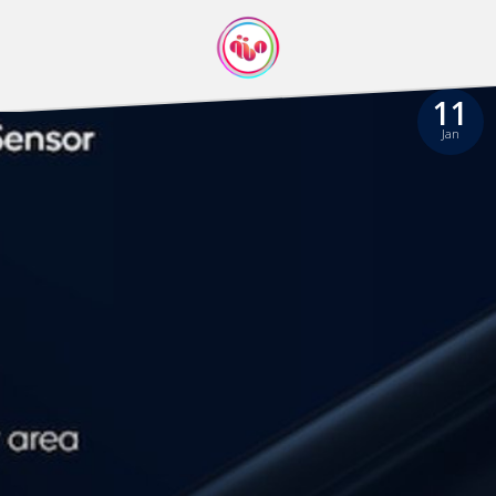
11
Jan