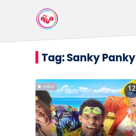
Tag:
Sanky Panky
12
Video
Dec