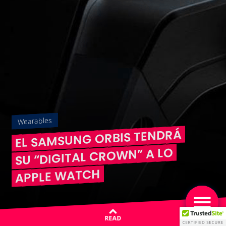
Wearables
EL SAMSUNG ORBIS TENDRÁ
SU “DIGITAL CROWN” A LO
APPLE WATCH
READ