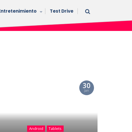
Entretenimiento
Test Drive
30
Jan
Android
Tablets