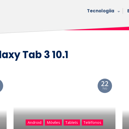
Tecnologiia
xy Tab 3 10.1
22
Feb
Android
Móviles
Tablets
Teléfonos