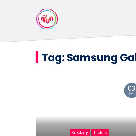
Tag:
Samsung Gala
03
Jun
Breaking
Tablets