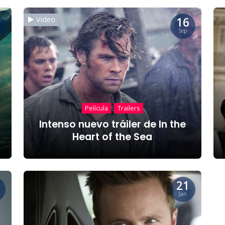
16
Video
Sep
Película
Trailers
Intenso nuevo tráiler de In the
Heart of the Sea
21
Jan