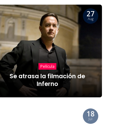
27
Aug
Película
Se atrasa la filmación de
Inferno
18
Jul