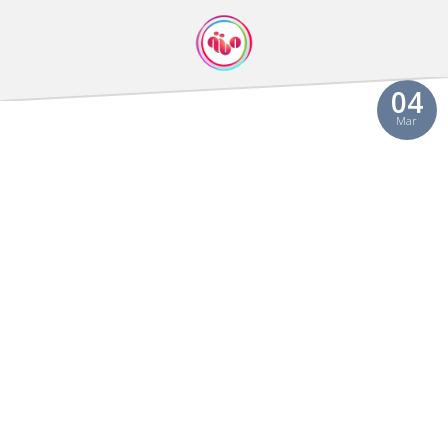
04
Mar