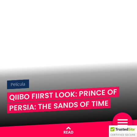
Película
QIIBO FIIRST LOOK: PRINCE OF
PERSIA: THE SANDS OF TIME
READ