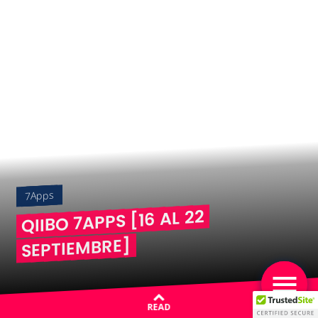
7Apps
QIIBO 7APPS [16 AL 22
SEPTIEMBRE]
READ