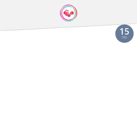
15
Sep