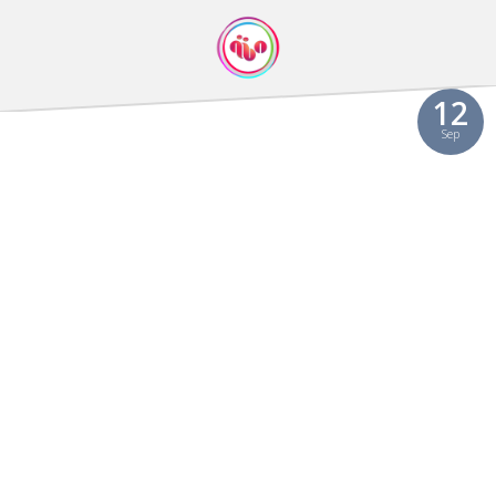
Video
12
Sep