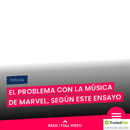
Película
EL PROBLEMA CON LA MÚSICA
DE MARVEL, SEGÚN ESTE ENSAYO
READ / FULL VIDEO