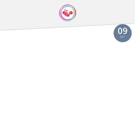
09
Jan