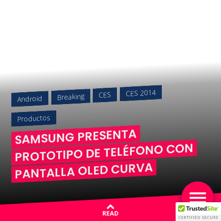
CES 2014
CES
Breaking
Android
Productos
SAMSUNG PRESENTA
PROTOTIPO DE TELÉFONO CON
PANTALLA OLED CURVA
READ