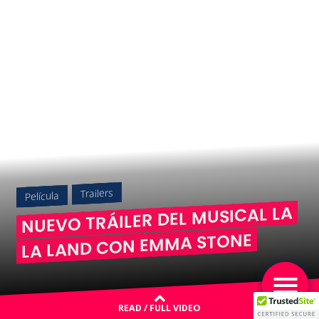
Trailers
Película
NUEVO TRÁILER DEL MUSICAL LA
LA LAND CON EMMA STONE
READ / FULL VIDEO