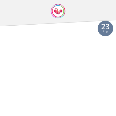
Video
23
Aug