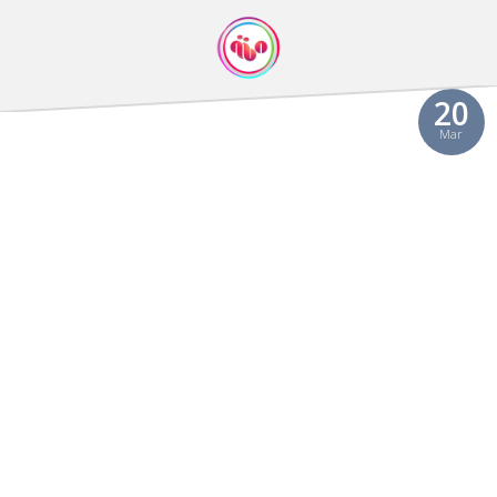
20
Mar