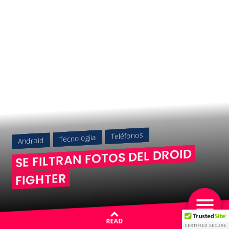
Teléfonos
Tecnologiia
Android
SE FILTRAN FOTOS DEL DROID
FIGHTER
READ