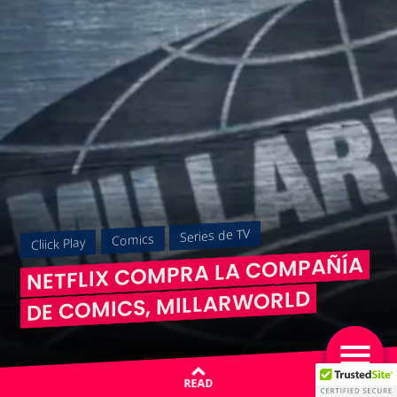
Series de TV
Comics
Cliick Play
NETFLIX COMPRA LA COMPAÑÍA
DE COMICS, MILLARWORLD
READ