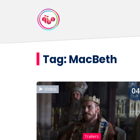
Tag:
MacBeth
04
Video
Jun
Trailers