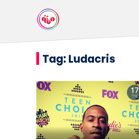
Tag:
Ludacris
17
Aug