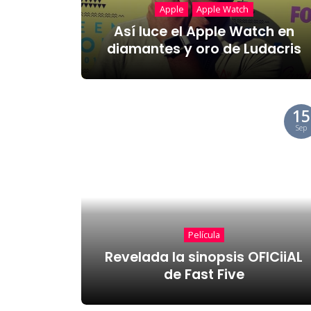
Apple
Apple Watch
Así luce el Apple Watch en
diamantes y oro de Ludacris
15
Sep
Película
Revelada la sinopsis OFICiiAL
de Fast Five