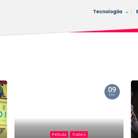
Tecnologiia
09
Mar
Película
Trailers