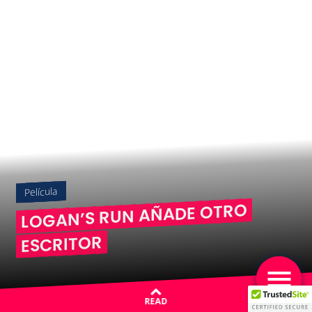
Película
LOGAN’S RUN AÑADE OTRO
ESCRITOR
READ