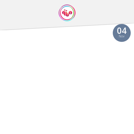
04
Nov