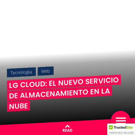
Web
Tecnologiia
LG CLOUD: EL NUEVO SERVICIO
DE ALMACENAMIENTO EN LA
NUBE
READ