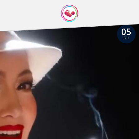
05
Jun