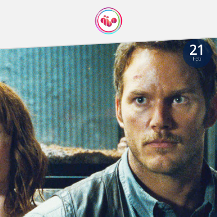
21
Feb