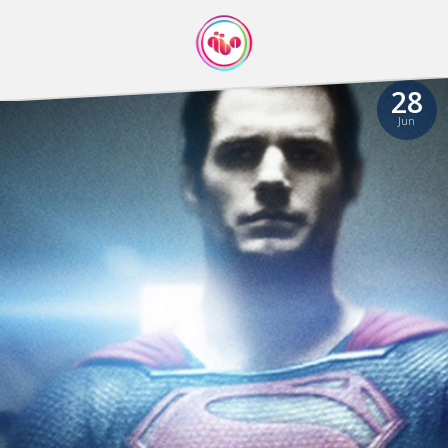
28
Jun