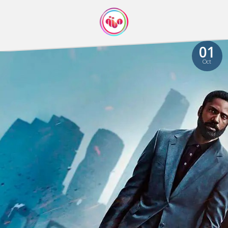
01
Oct