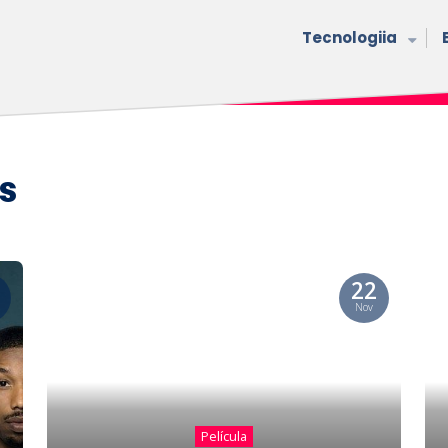
Tecnologiia
s
22
Nov
Película