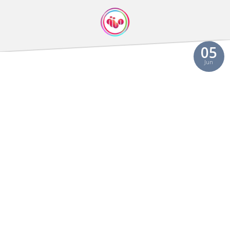
05
Jun