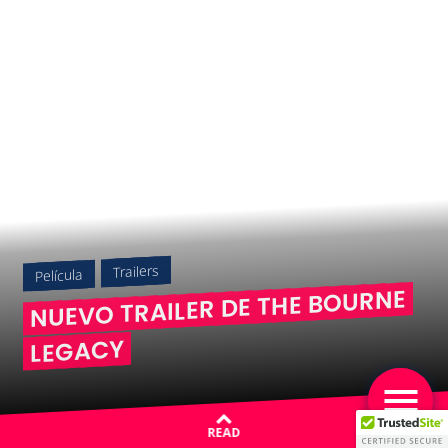
Trailers
Película
NUEVO TRAILER DE THE BOURNE
LEGACY
READ