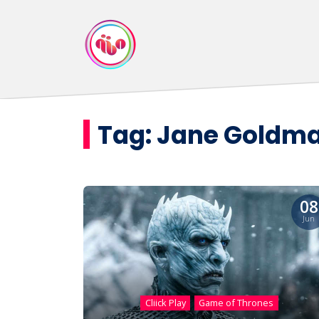
Tag:
Jane Goldm
08
Jun
Cliick Play
Game of Thrones