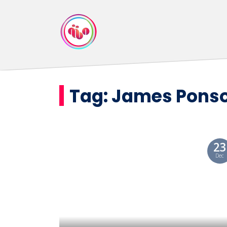
Tag:
James Ponso
23
Dec