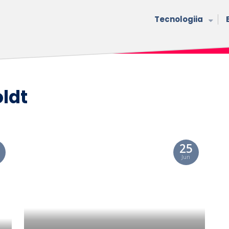
Tecnologiia
ldt
25
Jun